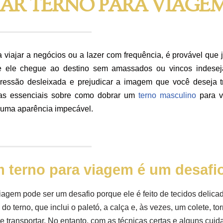
R TERNO PARA VIAGE
iajar a negócios ou a lazer com frequência, é provável que 
 ele chegue ao destino sem amassados ou vincos indeseja
ssão desleixada e prejudicar a imagem que você deseja tran
cas essenciais sobre como dobrar um
terno masculino
para v
 uma aparência impecável.
 terno para viagem é um desafi
iagem pode ser um desafio porque ele é feito de tecidos delic
do terno, que inclui o paletó, a calça e, às vezes, um colete, tor
e transportar. No entanto, com as técnicas certas e alguns cuid