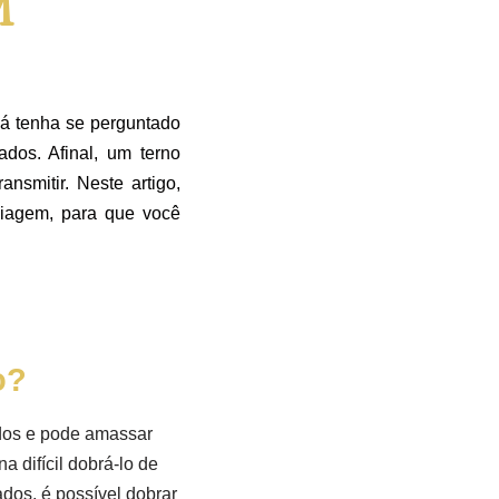
M
já tenha se perguntado
dos. Afinal, um terno
smitir. Neste artigo,
iagem, para que você
o?
ados e pode amassar
na difícil dobrá-lo de
ados, é possível dobrar