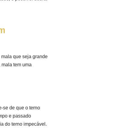
em
a mala que seja grande
 a mala tem uma
e-se de que o terno
limpo e passado
ia do terno impecável.