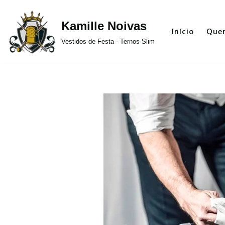
Kamille Noivas
Pular
Início
Que
para
Vestidos de Festa - Ternos Slim
o
conteúdo